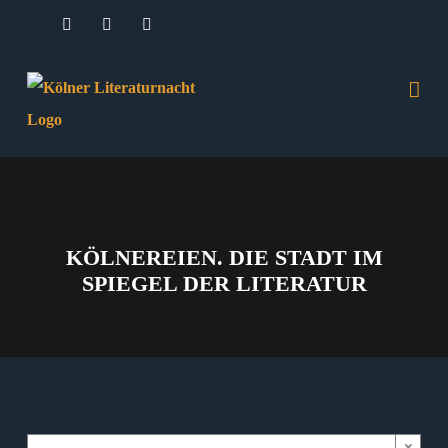
Zum
Facebook
Instagram
E-
Mail
Inhalt
springen
KÖLNEREIEN. DIE STADT IM
SPIEGEL DER LITERATUR
×