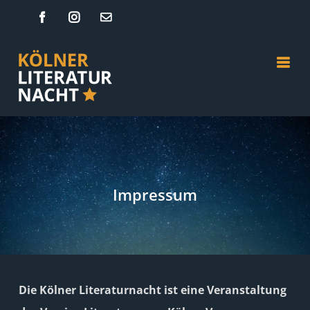
Zum
Facebook
Instagram
E-
Mail
Inhalt
springen
Impressum
Die Kölner Literaturnacht ist eine Veranstaltung