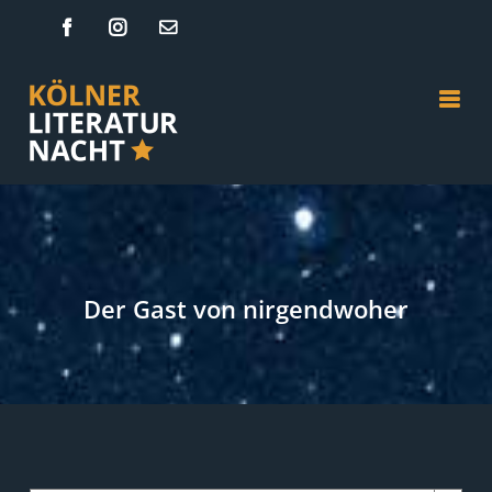
Zum
Facebook
Instagram
E-
Mail
Inhalt
springen
Der Gast von nirgendwoher