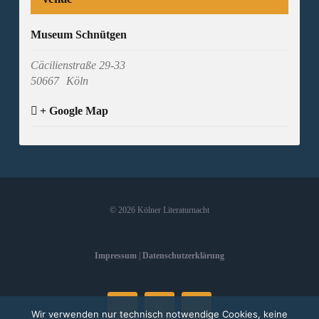
Museum Schnütgen
Cäcilienstraße 29-33
50667
Köln
+ Google Map
©
2026 Kölner Literaturnacht
Impressum
|
Datenschutzerklärung
Facebook
Instagram
E-
Wir verwenden nur technisch notwendige Cookies, keine