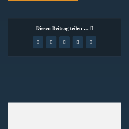
Diesen Beitrag teilen …
Facebook
X
WhatsApp
Pinterest
E-
Mail