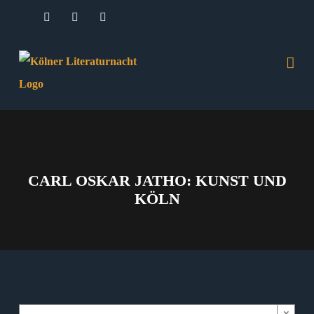
Zum
Facebook
Instagram
E-
Mail
Inhalt
springen
CARL OSKAR JATHO: KUNST UND
KÖLN
×