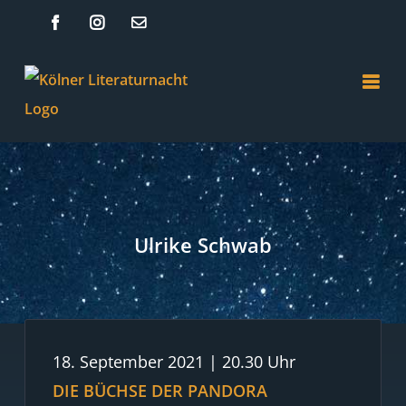
Zum
Facebook
Instagram
E-
Mail
Inhalt
springen
Ulrike Schwab
18. September 2021 | 20.30 Uhr
DIE BÜCHSE DER PANDORA