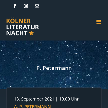
Zum
Facebook
Instagram
E-
Mail
Inhalt
springen
P. Petermann
18. September 2021 | 19.00 Uhr
A. P. PETERMANN