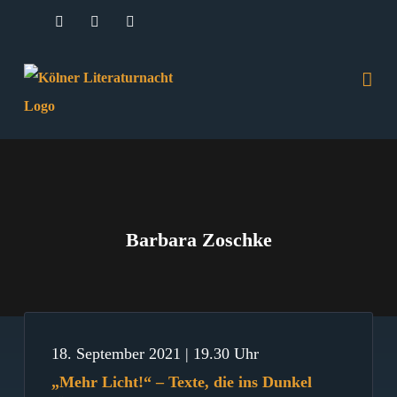
Zum
Facebook
Instagram
E-
Mail
Inhalt
springen
Barbara Zoschke
18. September 2021 | 19.30 Uhr
„Mehr Licht!“ – Texte, die ins Dunkel