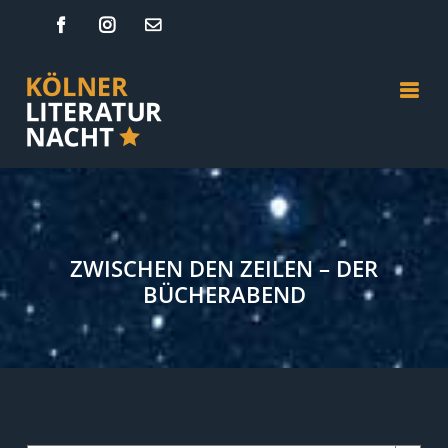
Zum
Facebook
Instagram
E-
Mail
Inhalt
springen
ZWISCHEN DEN ZEILEN – DER
BÜCHERABEND