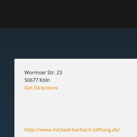
Wormser Str. 23
50677
Köln
Get Directions
http://www.michael-horbach-stiftung.de/